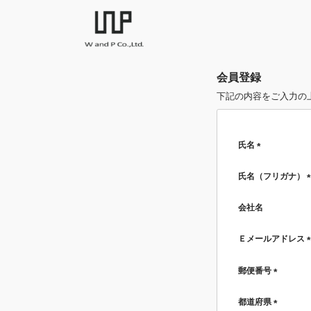
会員登録
下記の内容をご入力の
氏名
(必
須)
氏名（フリガナ）
会社名
Ｅメールアドレス
郵便番号
(必
須)
都道府県