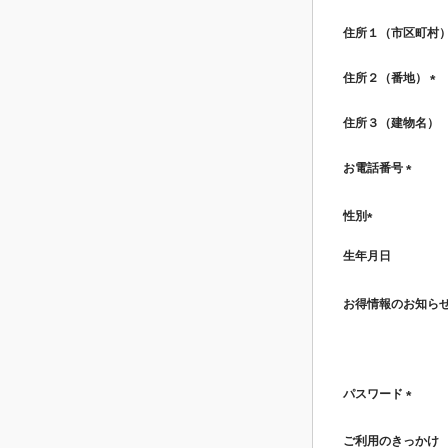
(必
須)
住所１（市区町村
住所２（番地）
(必
須)
住所３（建物名）
お電話番号
(必
須)
性別
(必
生年月日
須)
お得情報のお知ら
パスワード
(必
須)
ご利用のきっかけ