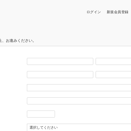
ログイン
新規会員登録
上、お進みください。
(必
須)
(必
須)