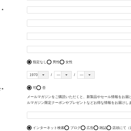
）
(必
須)
指定なし
男性
女性
可
否
せ
(必
メールマガジンをご購読いただくと、新製品やセール情報をお届
須)
ルマガジン限定クーポンやプレゼントなどお得な情報をお届けし
インターネット検索
ブログ
広告
雑誌
店頭にて（