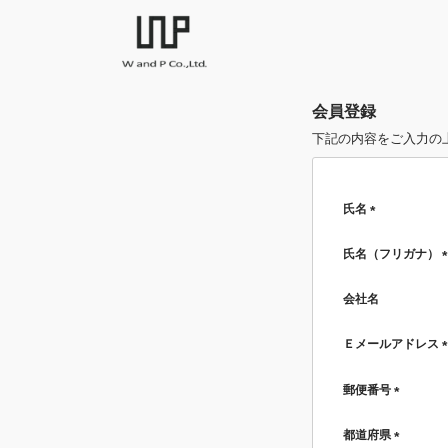
会員登録
下記の内容をご入力の
氏名
(必
須)
氏名（フリガナ）
会社名
Ｅメールアドレス
郵便番号
(必
須)
都道府県