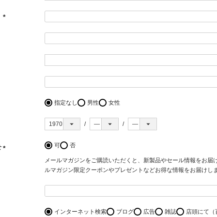
）
(必
須)
指定なし
男性
女性
可
否
せ
(必
メールマガジンをご購読いただくと、新製品やセール情報をお届
須)
ルマガジン限定クーポンやプレゼントなどお得な情報をお届けし
インターネット検索
ブログ
広告
雑誌
店頭にて（