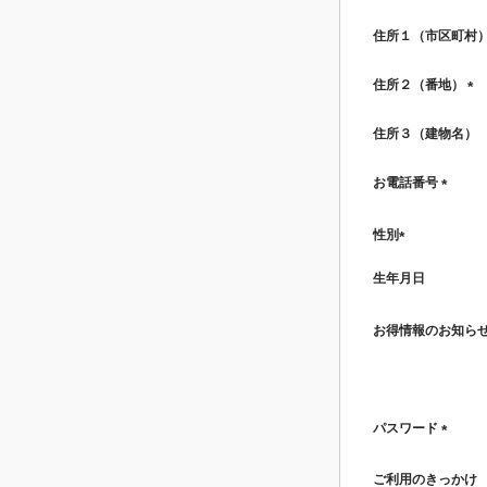
(必
須)
住所１（市区町村
住所２（番地）
(必
須)
住所３（建物名）
お電話番号
(必
須)
性別
(必
生年月日
須)
お得情報のお知ら
パスワード
(必
須)
ご利用のきっかけ