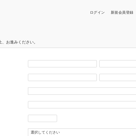
ログイン
新規会員登録
上、お進みください。
(必
須)
(必
須)