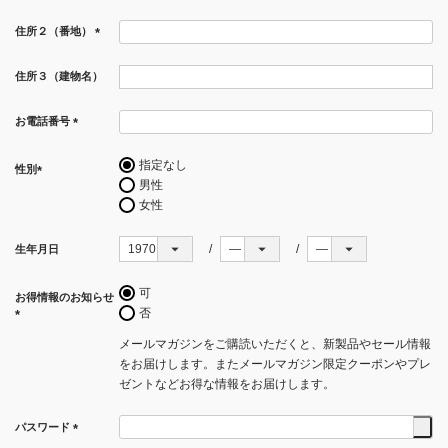
(必
住所２（番地）
須)
(必
須)
住所３（建物名）
お電話番号
(必
須)
指定なし
性別
男性
(必
女性
須)
生年月日
可
お得情報のお知らせ
否
(必
メールマガジンをご購読いただくと、新製品やセール情報
須)
をお届けします。またメールマガジン限定クーポンやプレ
ゼントなどお得な情報をお届けします。
パスワード
(必