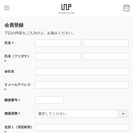
会員登録
下記の内容をご入力の上、お進みください。
氏名
(必
須)
氏名（フリガナ）
(必
会社名
須)
Ｅメールアドレス
(必
須)
郵便番号
(必
須)
都道府県
(必
須)
住所１（市区町村）