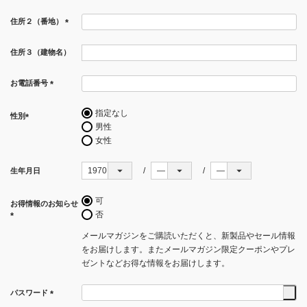
(必
住所２（番地）
須)
(必
須)
住所３（建物名）
お電話番号
(必
須)
指定なし
性別
男性
(必
女性
須)
生年月日
可
お得情報のお知らせ
否
(必
メールマガジンをご購読いただくと、新製品やセール情報
須)
をお届けします。またメールマガジン限定クーポンやプレ
ゼントなどお得な情報をお届けします。
パスワード
(必