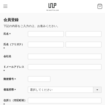
会員登録
下記の内容をご入力の上、お進みください。
氏名
(必
須)
氏名（フリガナ）
(必
会社名
須)
Ｅメールアドレス
(必
須)
郵便番号
(必
須)
都道府県
(必
須)
住所１（市区町村）