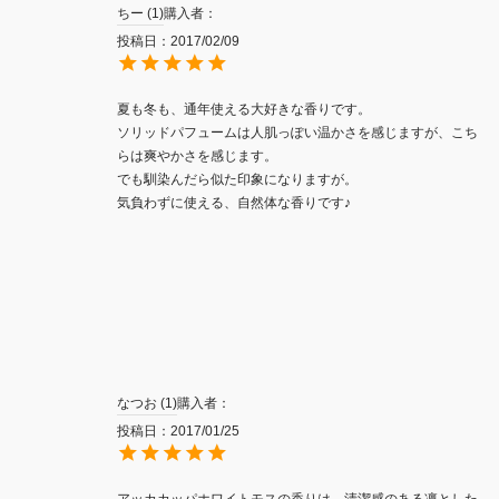
ちー
1
購入者
投稿日
2017/02/09
夏も冬も、通年使える大好きな香りです。

ソリッドパフュームは人肌っぽい温かさを感じますが、こち
らは爽やかさを感じます。

でも馴染んだら似た印象になりますが。

気負わずに使える、自然体な香りです♪
なつお
1
購入者
投稿日
2017/01/25
アッカカッパホワイトモスの香りは、清潔感のある凛とした