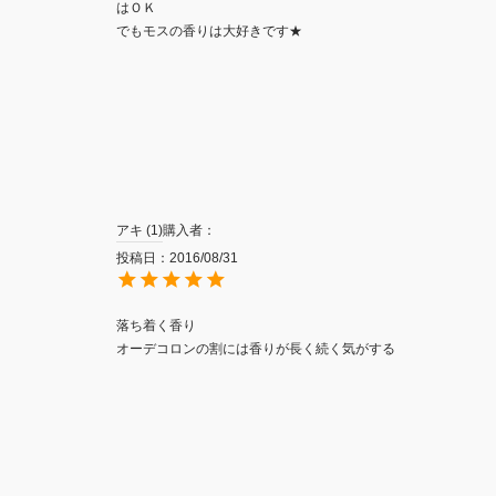
はＯＫ

アキ
1
購入者
投稿日
2016/08/31
落ち着く香り

オーデコロンの割には香りが長く続く気がする