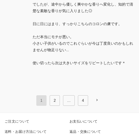
でしたが、途中から優しく爽やかな香りへ変化し、知的で清
楚な素敵な香りが気に入りました◎

日に日にはまり、すっかりこちらのコロンの虜です。

ただ本当にモチが悪い。

小さい子供がいるのでこれぐらいが今は丁度良いのかもしれ
ませんが物足りない...

使い切ったら次は大きいサイズをリピートしたいです＊
1
2
…
4
ご注文について
お支払いについて
送料・お届け方法について
返品・交換について