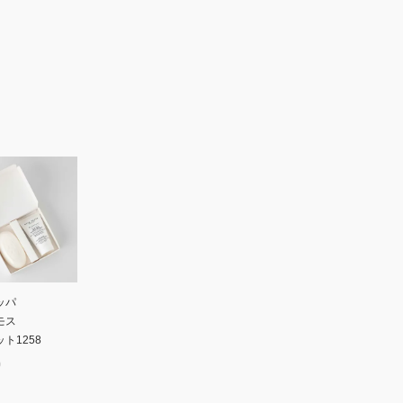
ッパ
モス
ト1258
0