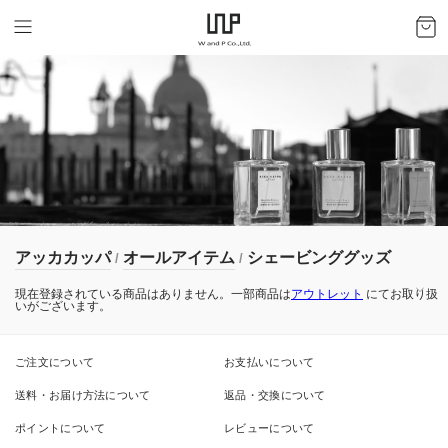
アッカカッパ
オールアイテム
シェービンググッズ
/
/
現在登録されている商品はありません。一部商品は
アウトレット
にてお取り扱
いがございます。
ご注文について
お支払いについて
送料・お届け方法について
返品・交換について
ポイントについて
レビューについて