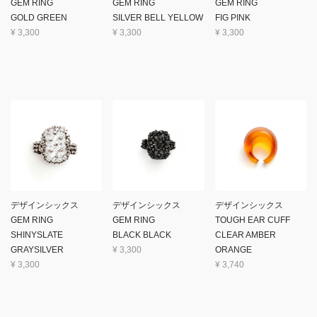
GEM RING
GEM RING
GEM RING
GOLD GREEN
SILVER BELL YELLOW
FIG PINK
¥
3,300
¥
3,300
¥
3,300
デザインシックス
デザインシックス
デザインシックス
GEM RING
GEM RING
TOUGH EAR CUFF
SHINYSLATE
BLACK BLACK
CLEAR AMBER
GRAYSILVER
¥
3,300
ORANGE
¥
3,300
¥
3,740