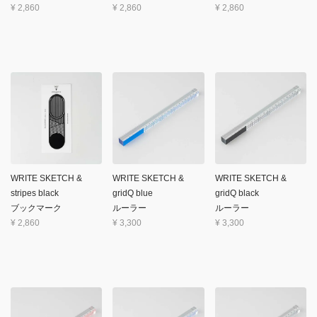
¥
2,860
¥
2,860
¥
2,860
WRITE SKETCH &
WRITE SKETCH &
WRITE SKETCH &
stripes black
gridQ blue
gridQ black
ブックマーク
ルーラー
ルーラー
¥
2,860
¥
3,300
¥
3,300