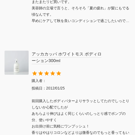
またまたリピ買いです。

美容師の立場で言うと、そろそろ「夏の疲れ」が髪にもでる
頃なんです。

早めにケアして秋を良いコンディションで過ごしたいので…
アッカカッパ ホワイトモス ボディロ
ーション300ml
購入者
投稿日
2012/01/25
前回購入したボディバターよりサラッとしてたのでしっとり
しないか心配でしたが

あちらより伸びはよく同じくらいのしっとり感でポンプの
分、使いやすく

お出掛け前に気軽にワンプッシュ！

香りはやはりコロンなどよりは微香なのでもっと香ってもい