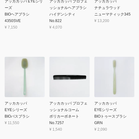
アッカカッパ EYEシリ
アッカカッパ プロフェ
アッカカッパ
ーズ
ッショナルヘアブラシ
ナチュラウッド
BIOヘアブラシ
ハイデンシティ
ニューマティック345
4350SVE
No.822
¥
13,200
¥
7,150
¥
4,070
アッカカッパ
アッカカッパ プロフェ
アッカカッパ
EYEシリーズ
ッショナルコーム
EYEシリーズ
BIOバスブラシ
ポリカーボネート
BIOトゥースブラシ
¥
11,550
No.7257
GRN
¥
1,540
¥
2,090